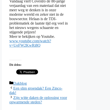
Vandaag viert Covestro de 80-jarige
verjaardag van een materiaal dat niet
meer weg te denken is in onze
moderne wereld en zeker niet in de
bouwsector. Helaas is de TDI-
problematiek de laatste tijd erg veel in
het nieuws wegens schaarste en
stijgende prijzen!
Meer te bekijken op Youtube.
www.youtube.com/watch?
v=UeFW2KwRi8Q
Dit delen:
Categorieën
Dakblog
Een slim groendak? Een Zinco-
dak!
Zijn witte daken de oplossing voor
opwarmende steden?