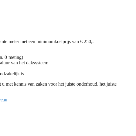
rkante meter met een minimumkostprijs van € 250,-
gn. 0-meting)
nsduur van het daksysteem
oodzakelijk is.
 u met kennis van zaken voor het juiste onderhoud, het juiste
reau