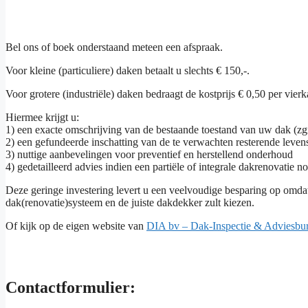
Bel ons of boek onderstaand meteen een afspraak.
Voor kleine (particuliere) daken betaalt u slechts € 150,-.
Voor grotere (industriële) daken bedraagt de kostprijs € 0,50 per vie
Hiermee krijgt u:
1) een exacte omschrijving van de bestaande toestand van uw dak (z
2) een gefundeerde inschatting van de te verwachten resterende leve
3) nuttige aanbevelingen voor preventief en herstellend onderhoud
4) gedetailleerd advies indien een partiële of integrale dakrenovatie n
Deze geringe investering levert u een veelvoudige besparing op omdat
dak(renovatie)systeem en de juiste dakdekker zult kiezen.
Of kijk op de eigen website van
DIA bv – Dak-Inspectie & Adviesbu
Contactformulier: