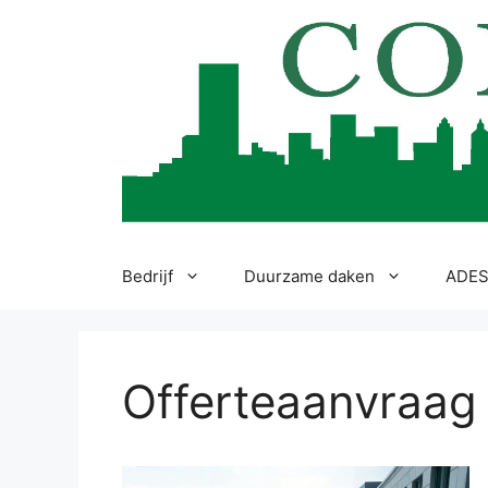
Ga
naar
de
inhoud
Bedrijf
Duurzame daken
ADES
Offerteaanvraag